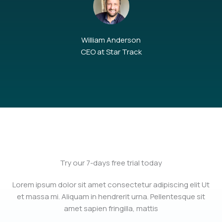
William Anderson
CEO at Star Track
Try our 7-days free trial today
Lorem ipsum dolor sit amet consectetur adipiscing elit Ut
et massa mi. Aliquam in hendrerit urna. Pellentesque sit
amet sapien fringilla, mattis